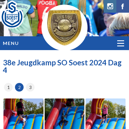
MENU
38e Jeugdkamp SO Soest 2024 Dag
4
1
2
3